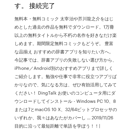
す。 接続完了
無料本・無料コミック 太宰治や芥川龍之介をはじ
めとした過去の作品を無料でダウンロード。1万冊
以上の無料タイトルから不朽の名作を好きなだけ楽
しめます。期間限定無料コミックもどうぞ。 豊富
な品揃え おすすめの辞書アプリを知りたい方へ。
今記事では、辞書アプリの失敗しない選び方から、
iPhone／Android別のおすすめアプリまで詳しく
ご紹介します。勉強や仕事で非常に役立つアプリば
かりなので、気になる方は、ぜひ有効活用してみて
ください！ DingTalk お使いのコンピュータ用にダ
ウンロードしてインストール - Windows PC 10、8
または7とmacOS 10 X、32/64ビットプロセッサの
いずれか、我々はあなたがカバーし … 2019/11/26
目的に沿って最短距離で単語を学ぼう！！|