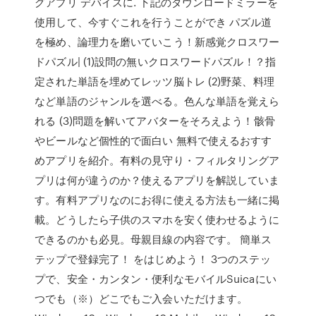
グアプリ デバイスに. 下記のダウンロードミラーを
使用して、今すぐこれを行うことができ パズル道
を極め、論理力を磨いていこう！新感覚クロスワー
ドパズル| (1)設問の無いクロスワードパズル！？指
定された単語を埋めてレッツ脳トレ (2)野菜、料理
など単語のジャンルを選べる。色んな単語を覚えら
れる (3)問題を解いてアバターをそろえよう！骸骨
やビールなど個性的で面白い 無料で使えるおすす
めアプリを紹介。有料の見守り・フィルタリングア
プリは何が違うのか？使えるアプリを解説していま
す。有料アプリなのにお得に使える方法も一緒に掲
載。どうしたら子供のスマホを安く使わせるように
できるのかも必見。母親目線の内容です。 簡単ス
テップで登録完了！ をはじめよう！ 3つのステッ
プで、安全・カンタン・便利なモバイルSuicaにい
つでも（※）どこでもご入会いただけます。