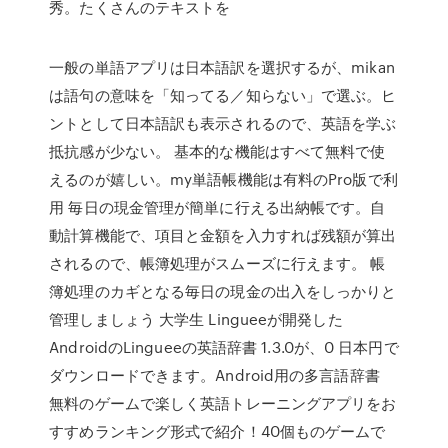
秀。たくさんのテキストを
一般の単語アプリは日本語訳を選択するが、mikan
は語句の意味を「知ってる／知らない」で選ぶ。ヒ
ントとして日本語訳も表示されるので、英語を学ぶ
抵抗感が少ない。 基本的な機能はすべて無料で使
えるのが嬉しい。my単語帳機能は有料のPro版で利
用 毎日の現金管理が簡単に行える出納帳です。自
動計算機能で、項目と金額を入力すれば残額が算出
されるので、帳簿処理がスムーズに行えます。 帳
簿処理のカギとなる毎日の現金の出入をしっかりと
管理しましょう 大学生 Lingueeが開発した
AndroidのLingueeの英語辞書 1.3.0が、0 日本円で
ダウンロードできます。Android用の多言語辞書
無料のゲームで楽しく英語トレーニングアプリをお
すすめランキング形式で紹介！40個ものゲームで