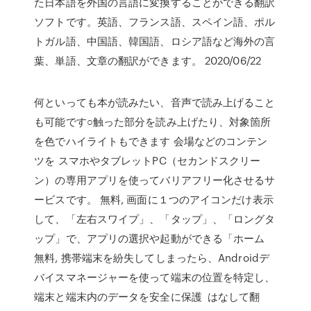
た日本語を外国の言語に変換することができる翻訳
ソフトです。英語、フランス語、スペイン語、ポル
トガル語、中国語、韓国語、ロシア語など海外の言
葉、単語、文章の翻訳ができます。 2020/06/22
何といっても本が読みたい、音声で読み上げること
も可能です○触った部分を読み上げたり、対象箇所
を色でハイライトもできます 会場などのコンテン
ツを スマホやタブレットPC（セカンドスクリー
ン）の専用アプリを使ってバリアフリー化させるサ
ービスです。 無料, 画面に１つのアイコンだけ表示
して、「左右スワイプ」、「タップ」、「ロングタ
ップ」で、アプリの選択や起動ができる「ホーム
無料, 携帯端末を紛失してしまったら、Androidデ
バイスマネージャーを使って端末の位置を特定し、
端末と端末内のデータを安全に保護 はなして翻