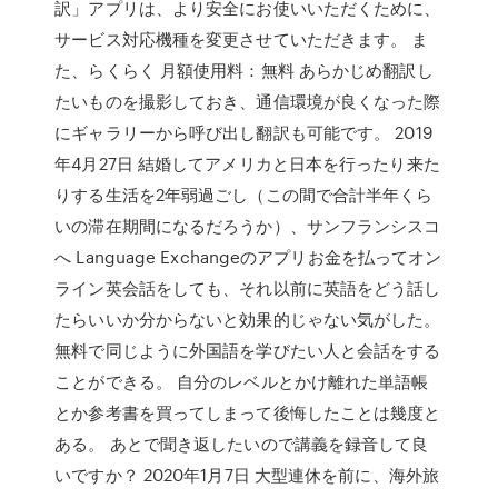
訳」アプリは、より安全にお使いいただくために、
サービス対応機種を変更させていただきます。 ま
た、らくらく 月額使用料：無料 あらかじめ翻訳し
たいものを撮影しておき、通信環境が良くなった際
にギャラリーから呼び出し翻訳も可能です。 2019
年4月27日 結婚してアメリカと日本を行ったり来た
りする生活を2年弱過ごし（この間で合計半年くら
いの滞在期間になるだろうか）、サンフランシスコ
へ Language Exchangeのアプリお金を払ってオン
ライン英会話をしても、それ以前に英語をどう話し
たらいいか分からないと効果的じゃない気がした。
無料で同じように外国語を学びたい人と会話をする
ことができる。 自分のレベルとかけ離れた単語帳
とか参考書を買ってしまって後悔したことは幾度と
ある。 あとで聞き返したいので講義を録音して良
いですか？ 2020年1月7日 大型連休を前に、海外旅