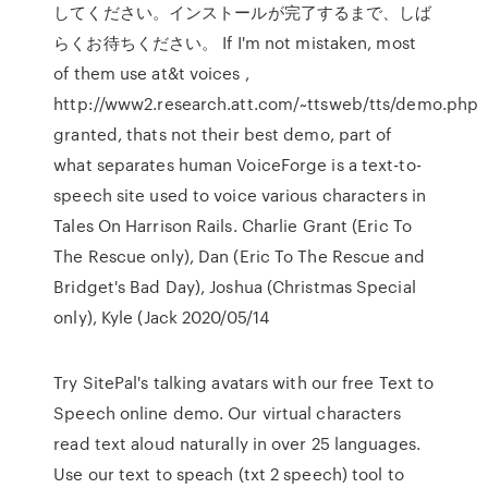
してください。インストールが完了するまで、しば
らくお待ちください。 If I'm not mistaken, most
of them use at&t voices ,
http://www2.research.att.com/~ttsweb/tts/demo.php
granted, thats not their best demo, part of
what separates human VoiceForge is a text-to-
speech site used to voice various characters in
Tales On Harrison Rails. Charlie Grant (Eric To
The Rescue only), Dan (Eric To The Rescue and
Bridget's Bad Day), Joshua (Christmas Special
only), Kyle (Jack 2020/05/14
Try SitePal's talking avatars with our free Text to
Speech online demo. Our virtual characters
read text aloud naturally in over 25 languages.
Use our text to speach (txt 2 speech) tool to