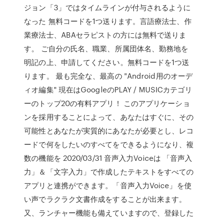
ジョン「3」ではタイムラインが付与されるように
なった 無料コードを1つ送ります。言語療法士、作
業療法士、ABAセラピストの方には無料で送りま
す。 ご自分の氏名、職業、所属団体名、勤務地を
明記の上、申請してください。無料コードを1つ送
ります。 最も完全な、最高の "Android用のオーデ
ィオ編集" 現在はGoogleのPLAY / MUSICカテゴリ
ーのトップ20の有料アプリ！ このアプリケーショ
ンを採用することによって、あなたはすぐに、その
可能性とあなたが実質的にあなたが必要とし、レコ
ードで何をしたいのすべてをできるようになり、複
数の機能を 2020/03/31 音声入力Voiceは 「音声入
力」＆「文字入力」で作成したテキストをすべての
アプリと連携ができます。「音声入力Voice」を使
い声でラクラク文書作成をすることが出来ます。
又、ランチャー機能も備えていますので、登録した