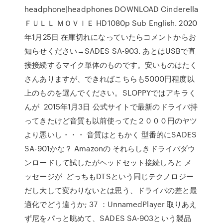
headphone|headphones DOWNLOAD Cinderella
ＦＵＬＬ ＭＯＶＩＥ HD1080p Sub English. 2020
年1月25日 在庫切れになっていたらコメントからお
知らせください→SADES SA-903. あとはUSBで直
接接続するマイク単体のものです。安いものはたく
さんありますが、できればこちらも5000円程度以
上のものを選んでください。SLOPPYではアキラく
んが 2015年1月3日 公式サイトで最新のドライバ持
ってきたけど音質も以前使ってた２０００円のヤツ
より悪いし・・・ 音質はともかく 型番的にSADES
SA-901かな？ Amazonの それらしきドライバダウ
ンロードして試したがヘッドセット接続しろと メ
ッセージが どっちもDTSという同じテクノロジー
だし大して変わりないとは思う、ドライバの差と最
適化でどう違うか; 37 ：UnnamedPlayer 取りあえ
ず尼をパっと眺めて、SADES SA-903という製品