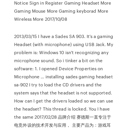
Notice Sign in Register Gaming Headset More
Gaming Mouse More Gaming keyborad More
Wireless More 2017/10/08
2013/03/15 I have a Sades SA 903. It's a gaming
Headset (with microphone) using USB Jack. My
problem is: Windows 10 isn't recognizing any
microphone sound. So i tinker a bit on the
software: 1. I opened Device Properties on
Microphone … installing sades gaming headset
sa-902 I try to load the CD drivers and the
system says that the headset is not supported.
How can I get the drivers loaded so we can use
the headset? This thread is locked. You I have
the same 2017/02/28 品牌介绍 赛德斯一直专注于
电竞外设的技术开发与应用， 主要产品为：游戏耳