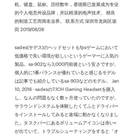
机、键盘、鼠标。历经数年，赛德斯已发展成为专业
的个人电竞外设品牌，并以精湛的电声技术、 精良
的制造工艺而闻名业界。 联系方式 深圳市龙岗区坂
田 2019/06/28
sades(サデス)のヘッドセットもfpsゲームにおいて
低価格で良い環境が欲しいというゲーマーに人気の
製品。sa-902なら3,000円前後という安さですが、
個人的に1番バランスが優れていると感じるモデル
は記事でも紹介しているsa-903などのモデル。 Jan
10, 2016 · sadesの7.1CH Gaming Headsetを購入
し、なんの問題もなく数ヶ月使っていたのですが、
サラウンドシステムを体験したくてふとドライバー
をインストールしてみると途端に動かなくなりまし
た。タスクバーにあるボリュームアイコンは赤い×
が出ていて、トラブルシューティングをすると「オ