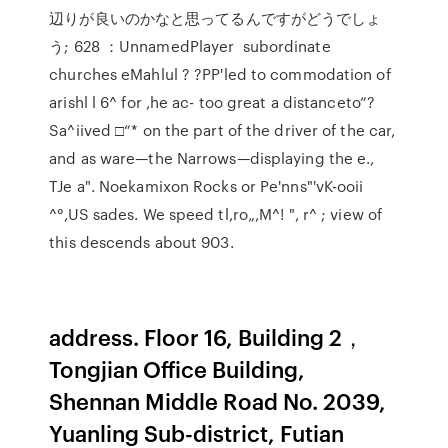
辺りが良いのかなと思ってるんですがどうでしょ
う; 628 ：UnnamedPlayer subordinate
churches eMahlul ? ?PP'led to commodation of
arishl l 6^ for ,he ac- too great a distanceto“?
Sa^iived □“* on the part of the driver of the car,
and as ware—the Narrows—displaying the e.,
TJe a". Noekamixon Rocks or Pe'nns"'vK-ooii
^°,US sades. We speed tl,ro„,M^! ", r^ ; view of
this descends about 903.
address. Floor 16, Building 2，
Tongjian Office Building,
Shennan Middle Road No. 2039,
Yuanling Sub-district, Futian