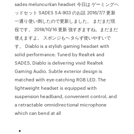
sades meluncurkan headset 今日は ゲーミングヘ
ッドセット SADES SA-903 のお話 2016/7/7 更新
一通り使い倒したので更新しました。 まだまだ現
役です。 2018/10/16 更新 強すぎますね。まだまだ
使えますよ。 スポンジもヘタらず使いやすいで
す。 Diablo is a stylish gaming headset with
solid performance. Tuned by Realtek and
SADES, Diablo is delivering vivid Realtek
Gaming Audio. Subtle exterior design is
matched with eye-catching RGB LED. The
lightweight headset is equipped with
suspension headband, convenient control, and
a retractable omnidirectional microphone
which can bend at all