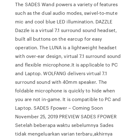
The SADES Wand powers a variety of features
such as the dual audio modes, swivel-to-mute
mic and cool blue LED illumination. DAZZLE
Dazzle is a virtual 7.1 surround sound headset,
built all buttons on the earcup for easy
operation. The LUNA is a lightweight headset
with over-ear design, virtual 7.1 surround sound
and flexible microphone.It is applicable to PC
and Laptop. WOLFANG delivers virtual 7.1
surround sound with 40mm speaker. The
foldable microphone is quickly to hide when
you are not in-game. It is compatible to PC and
Laptop. SADES Fpower – Coming Soon
November 25, 2019 PREVIEW SADES FPOWER
Setelah beberapa waktu sebelumnya Sades
tidak mengeluarkan varian terbaru,akhirnya