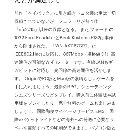
前作『ペイバック』に引き続きトヨタ製の車は一切
収録されていないが、フェラーリが前々作
『nfs2015』以来の収録となる。 また フォード の
1932 Ford RoadsterとBeck Kustoms F132は本作
から削除された。 「WN-AX1167GR2」は
IEEE802.11acに対応し、867Mbps（規格値※1）高
速通信が可能なWi-Fiルーターです。有線LANもギ
ガビットに対応し、光回線の高速通信を活かしま
す。 OriginでPC版とMac版の素晴らしいゲームを
手に入れましょう。最新のRPG、シューティング、
シムズシリーズなどをプレイ。購入前に体験版や試
用版をプレイしたり、完全無料のゲームも楽しみま
しょう！… 国際郵便マイページサービス EMS、国
際eパケットライトなどの海外への発送に必要なラ
ベルや書類すべての印刷ができます。パソコン版と