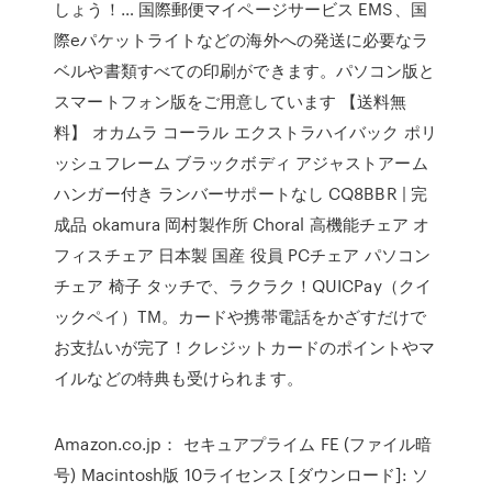
しょう！… 国際郵便マイページサービス EMS、国
際eパケットライトなどの海外への発送に必要なラ
ベルや書類すべての印刷ができます。パソコン版と
スマートフォン版をご用意しています 【送料無
料】 オカムラ コーラル エクストラハイバック ポリ
ッシュフレーム ブラックボディ アジャストアーム
ハンガー付き ランバーサポートなし CQ8BBR | 完
成品 okamura 岡村製作所 Choral 高機能チェア オ
フィスチェア 日本製 国産 役員 PCチェア パソコン
チェア 椅子 タッチで、ラクラク！QUICPay（クイ
ックペイ）TM。カードや携帯電話をかざすだけで
お支払いが完了！クレジットカードのポイントやマ
イルなどの特典も受けられます。
Amazon.co.jp： セキュアプライム FE (ファイル暗
号) Macintosh版 10ライセンス [ダウンロード]: ソ