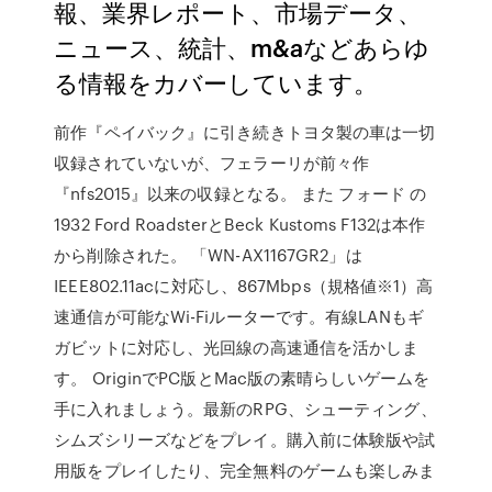
報、業界レポート、市場データ、
ニュース、統計、m&aなどあらゆ
る情報をカバーしています。
前作『ペイバック』に引き続きトヨタ製の車は一切
収録されていないが、フェラーリが前々作
『nfs2015』以来の収録となる。 また フォード の
1932 Ford RoadsterとBeck Kustoms F132は本作
から削除された。 「WN-AX1167GR2」は
IEEE802.11acに対応し、867Mbps（規格値※1）高
速通信が可能なWi-Fiルーターです。有線LANもギ
ガビットに対応し、光回線の高速通信を活かしま
す。 OriginでPC版とMac版の素晴らしいゲームを
手に入れましょう。最新のRPG、シューティング、
シムズシリーズなどをプレイ。購入前に体験版や試
用版をプレイしたり、完全無料のゲームも楽しみま