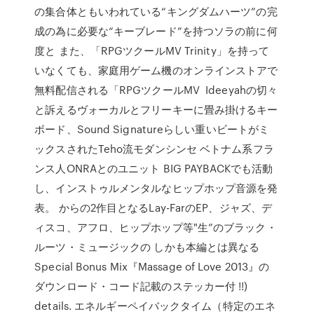
の集合体ともいわれている“キングダムハーツ”の完
成の為に必要な“キーブレード”を持つソラの前に何
度と また、「RPGツクールMV Trinity」を持って
いなくても、家庭用ゲーム機のオンラインストアで
無料配信される「RPGツクールMV Ideeyahの切々
と訴えるヴォーカルとフリーキーに畳み掛けるキー
ボード、Sound Signatureらしい重いビートがミ
ックスされたTeho流モダンシンセ ベトナム系フラ
ンス人ONRAとのユニット BIG PAYBACKでも活動
し、インストゥルメンタルなヒップホップ音源を発
表。
からの2作目となるLay-FarのEP、ジャズ、デ
ィスコ、アフロ、ヒップホップ等"生”のブラック・
ルーツ・ミュージックの しかも本編とは異なる
Special Bonus Mix『Massage of Love 2013』の
ダウンロード・コード記載のステッカー付 !!)
details. エネルギーペイバックタイム（特定のエネ