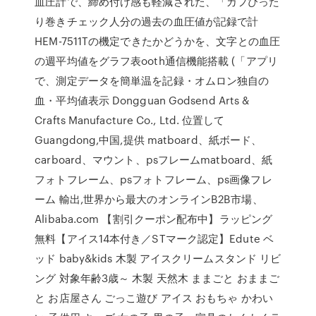
血圧計で、締め付け感も軽減された、「カフぴった
り巻きチェック人分の過去の血圧値が記録で計
HEM-7511Tの機定できたかどうかを、文字との血圧
の週平均値をグラフ表ooth通信機能搭載 (「アプリ
で、測定データを簡単温を記録・オムロン独自の
血・平均値表示 Dongguan Godsend Arts &
Crafts Manufacture Co., Ltd. 位置して
Guangdong,中国,提供 matboard、紙ボード、
carboard、マウント、psフレームmatboard、紙
フォトフレーム、psフォトフレーム、ps画像フレ
ーム 輸出,世界から最大のオンラインB2B市場、
Alibaba.com 【割引クーポン配布中】ラッピング
無料【アイス14本付き／STマーク認定】Edute ベ
ッド baby&kids 木製 アイスクリームスタンド リビ
ング 対象年齢3歳～ 木製 天然木 ままごと おままご
と お店屋さん ごっこ遊び アイス おもちゃ かわい