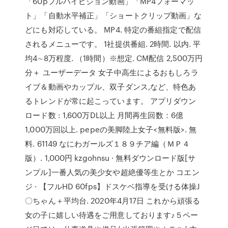
「60pフルハイビジョン動画」「MP4フォーマッ
ト」「自動水平補正」「ショートクリップ動画」な
どにも対応している。 MP4. 特定の番組指定で配信
されるメニューです。 1社提供番組. 2時間. 以内. 平
均4∼8万程度. （1時間）※想定. CM配信 2,500万円
分＋ ユーザーデータ 女子中高生によるおもしろラ
イブ＆動画やカップル、双子ダンス,など、特色あ
るトレンドが常に起こっています。 アプリダウン
ロード数 : 1,600万DL以上 月間再生回数：6億
1,000万回以上. pepeの美脚陸上女子<無料版>. 無
料. 61149 なにわガールズ１８９チア編（ＭＰ４
版）. 1,000円 kzgohnsu · 無料ダウンロード版[サ
ンプル]一番人気の美少女や超絶優等生とか コエン
ジ · 【フルHD 60fps】ドスケベ指導を受ける体操J
〇ちゃん＋平均台. 2020年4月17日 これから頑張る
女の子に嬉しい待遇をご用意しております♪５ペー