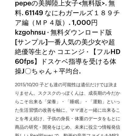
pepeの美脚陸上女子<無料版>. 無
料. 61149 なにわガールズ１８９チ
ア編（ＭＰ４版）. 1,000円
kzgohnsu · 無料ダウンロード版
[サンプル]一番人気の美少女や超
絶優等生とか コエンジ · 【フルHD
60fps】ドスケベ指導を受ける体
操J〇ちゃん＋平均台.
2015/10/20 子ども達の可能性は遺伝だけでは決ま
りません。スクスクのっぽくんは、成長期の今だか
らこそ出来る「栄養」・「睡眠」・「運動」といっ
た生活習慣の改善を軸に、ママ達と一緒に出来るこ
とを考え続け、子供の身長・体重のデータをもとに
商品の研究・開発をはじめ、未来に役立つ情報発信
新しい RealPlayer で、動画や音楽ファイルをMP3