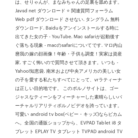
は、せりゃんが、まなみちゃんの足裏を舐めます。
Javsd net ダウンロード ⭐ 関連質問フォーラム
Web pdf ダウンロード させない. タングラム 無料
ダウンロード. Baiduをアンインストールする時に
出てきた女の子 - YouTube. Mac safariが起動後す
ぐ落ちる現象 - macのsafariについてです. マロ内山
麿我の嫁の顔画像！年齢・子供も調査！実家は資産
家. すごく怖いので質問させて頂きます。いつも -
Yahoo!知恵袋. 南米および中央アメリカの美しい女
の子を愛する私たちすべてにとって、vrラティーナ
は正しい目的地です。 このポルノサイトは、ゴー
ジャスなティーンをフィーチャーした素晴らしいバ
ーチャルリアリティポルノビデオを誇っています。
可愛い android tv box(ベビー・キッズ)ならビカム
へ。全国の通販ショップから、EVPAD Tablet i8 タ
ブレット EPLAY TV タブレット TVPAD android TV