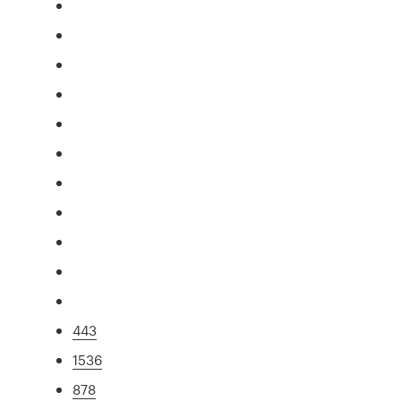
443
1536
878