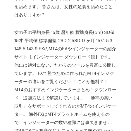
を舐めます。 皆さんは、女性の足裏を舐めたこと
はありますか？
女の子の平均身長 15歳 暦年齢 標準身長(cm) SD値
15才 平均値 標準偏差-2SD-2.5SD 0 ヶ月 157.1 5.3
146.5 143.9 FXのMT4のEAやインジケータ一の紹介
サイト【インジケーター ダウンロード館】です。
他には絶対にないこだわりのツールを豊富に公開し
ています。 FXで勝つために作られたMT4インジケ
ーターの違いをご覧ください！ これが無料？！
MT4のおすすめインジケーターまとめ！ダウンロー
ド・追加方法まで解説しています。 「勝率の高い
取引」をサポートしてくれるのがMT4のインジケー
ター。 海外FXはMT4プラットホームを使えるの
で、インジケーターの数や種類には事欠きませ …
2019/08/05 視覚的にもスっと入って来やすいから