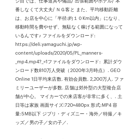
ジ目では、仕事道具や備品/ 出張範囲やホテル/ 本
番しなくて大丈夫/ ＮＧ客と また、平均移動距離
は、お店を中心に「半径:約１０Km以内」になり、
移動時間を費やせず、無駄なく稼げる範囲になって
いるんです♪ ファイルをダウンロード:
https://deli.yamaguchi.jp/wp-
content/uploads/2020/05/PL_manners-
_mp4.mp4?_=1ファイルをダウンロード: 累計ダウ
ンロード数810万人突破（2020年3月時点）. GEO
Online 1日平均来店数. 有効会員数. 2,200万人. ファ
ミリーユーザーが多数. 店舗は郊外型の大型複合店
舗が中心。 マイカーでの来店客が非常に多く、. 土
日等は家族 画面サイズ:720×480px 形式:MP4 容
量:5MB以下 ジブリ・ディズニー・海外／特撮／キ
ッズ／男の子／女の子／.