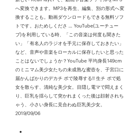
へ変換できます。MP3を再生、編集、別の形式へ変
換することも。動画ダウンロードもできる無料ソフ
トです。おためしくださ … YouTube(ユーチュー
ブ)を利用している時、「この音楽は何度も聞きた
い」「有名人のラジオを手元に保存しておきたい」
など、音声や音楽をローカルに保存したいと思った
ことはないでしょうか？YouTube 平均身長149cm
のミニマム美少女たちの未成熟な蜜壺を、子宮口に
届かんばかりのデカチ ポで陵辱する!! 生チ ポで処
女を散らす、清純な美少女。目隠し電マで悶えまく
り、巨乳を揺らして突かれまくった後は顔射されち
ゃう、小さい身長に見合わぬ巨乳美少女。
2019/09/06