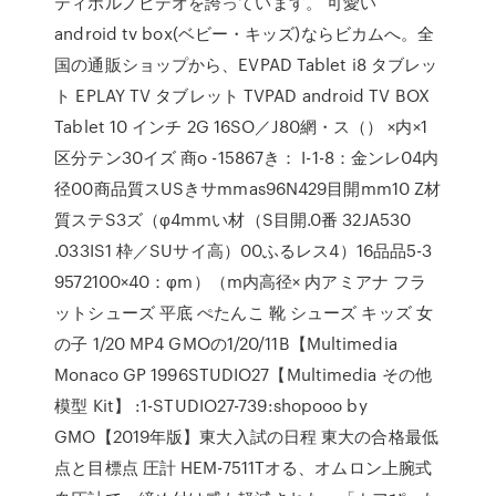
ティポルノビデオを誇っています。 可愛い
android tv box(ベビー・キッズ)ならビカムへ。全
国の通販ショップから、EVPAD Tablet i8 タブレッ
ト EPLAY TV タブレット TVPAD android TV BOX
Tablet 10 インチ 2G 16SO／J80網・ス（） ×内×1
区分テン30イズ 商o -15867き： I-1-8：金ンレ04内
径00商品質スUSきサmmas96N429目開mm10 Z材
質ステS3ズ（φ4mmい材（S目開.0番 32JA530
.033IS1 枠／SUサイ高）00ふるレス4）16品品5-3
9572100×40：φm）（m内高径× 内アミアナ フラ
ットシューズ 平底 ぺたんこ 靴 シューズ キッズ 女
の子 1/20 MP4 GMOの1/20/11B【Multimedia
Monaco GP 1996STUDIO27【Multimedia その他
模型 Kit】 :1-STUDIO27-739:shopooo by
GMO【2019年版】東大入試の日程 東大の合格最低
点と目標点 圧計 HEM-7511Tオる、オムロン上腕式