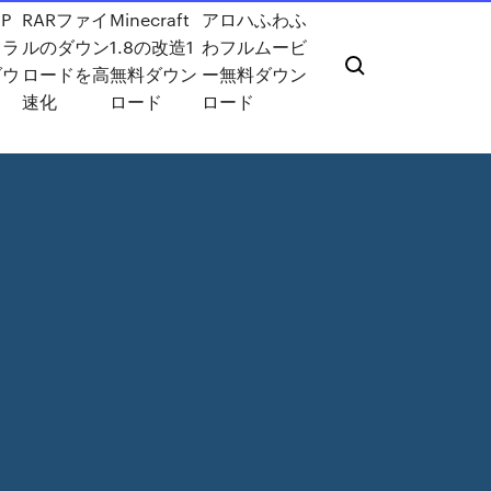
HP
RARファイ
Minecraft
アロハふわふ
ドラ
ルのダウン
1.8の改造1
わフルムービ
ダウ
ロードを高
無料ダウン
ー無料ダウン
速化
ロード
ロード