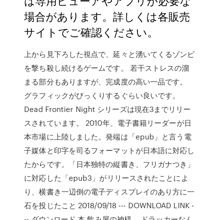
は専用ビューアやアプリが必要な
場合があります。詳しくは各販売
サイトでご確認ください。
上から見下ろした視点で、延々と湧いてくるゾンビ
を撃ち殺し続けるゲームです。 若干ストレスの溜
まる部分もありますが、完成度の高い一品です。
グラフィックがびっくりするぐらい良いです。
Dead Frontier Night シリーズは現在3までリリー
スされています。 2010年、電子書籍リーダーが日
本市場に上陸しました。発端は「epub」と言う電
子媒体と印字を司るフォーマットが日本語に対応し
たからです。「日本独特の縦書き、フリガナつき」
に対応した「epub3」がリリースされたことによ
り、横書き一辺倒の電子ディスプレイのあり方に一
石を投じたこと 2018/09/18 --- DOWNLOAD LINK -
-- ダウンロード 本 飲み屋の神様。 ドラッカーなん