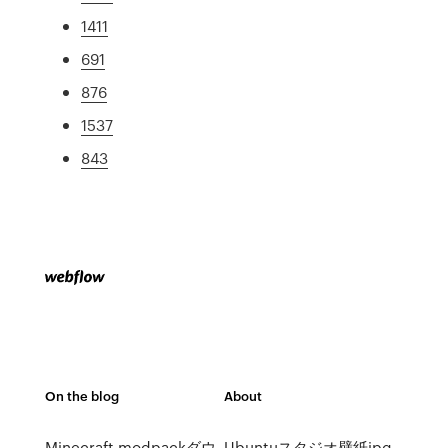
1411
691
876
1537
843
On the blog
About
Minecraft modpackダウ
Ubuntuスタジオ壁紙jpg