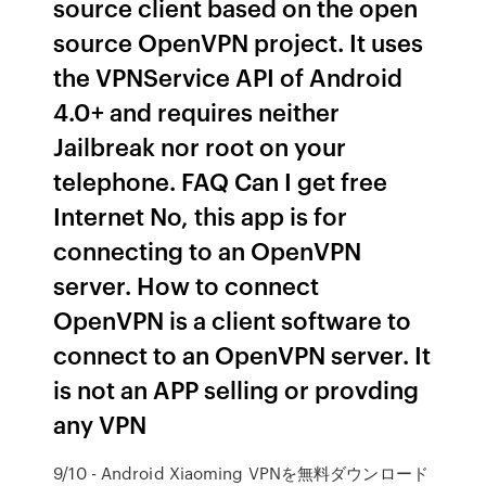
source client based on the open
source OpenVPN project. It uses
the VPNService API of Android
4.0+ and requires neither
Jailbreak nor root on your
telephone. FAQ Can I get free
Internet No, this app is for
connecting to an OpenVPN
server. How to connect
OpenVPN is a client software to
connect to an OpenVPN server. It
is not an APP selling or provding
any VPN
9/10 - Android Xiaoming VPNを無料ダウンロード