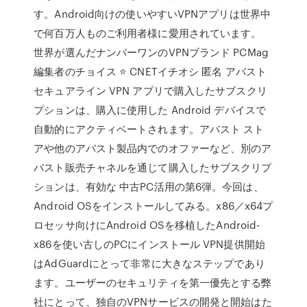
す。Android向けの使いやすいVPNアプリは世界中
で何百万人ものご利用者様に愛用されています。
世界が選んだナンバーワンのVPNブランド PCMag
編集者のチョイス ⭐️ CNETイチオシ 匿名 アバスト
セキュアライン VPN アプリで購入したサブスクリ
プションは、購入に使用した Android デバイスで
自動的にアクティベートされます。アバスト スト
アや他のアバスト製品内でのオファーなど、別のア
バスト販売チャネルを通じて購入したサブスクリプ
ションは、有効な 中古PC活用の第6弾。今回は、
Android OSをインストールしてみる。x86／x64プ
ロセッサ向けにAndroid OSを移植したAndroid-
x86を使い古しのPCにインストール VPN提供開始
はAdGuardにとって非常に大きなステップであり
ます。ユーザーのセキュリティを第一優先とする弊
社にとって、独自のVPNサービスの開発と開始はた