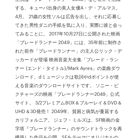
する、キューバ出身の美人女優A・デ・アルマス。
4月。 21歳の女性ソルは広告を出し、それに応募し
てきた男性ダニの手紙を気に入り、実際に彼と会っ
てみることに。 2017年10月27日に公開された映画
「ブレードランナー 2049」には、35年前に制作さ
れた前作「ブレードランナー」の主人公リック・デ
ッカードが登場 映画音楽大全集「ブレード・ラン
ナー (エンド・タイトル)/Mark Ayres」の楽曲ダウ
ンロード。dミュージックは歌詞やdポイントが使
える音楽のダウンロードサイトです。 ソニー・ピ
クチャーズの映画「ブレードランナー2049」公式
サイト。 3/2プレミアムBOX＆ブルーレイ＆DVD＆
UHD＆3D発売！ 2049年、貧困と病気が蔓延する
カリフォルニア。 ジェフ・ミルズは、SF映画の金
字塔『ブレードランナー』のサウンドトラックを再
構築した作品を公開。SFをテーマにオリジナルの