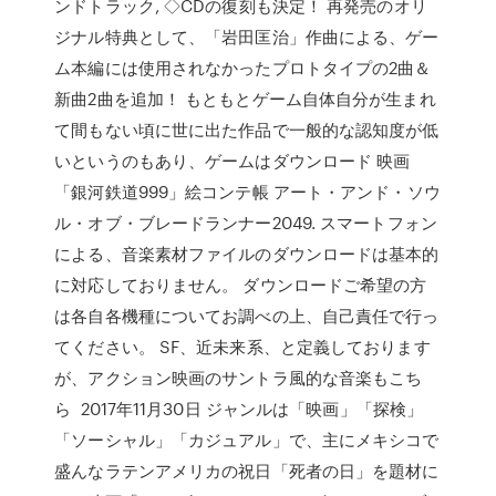
ンドトラック, ◇CDの復刻も決定！ 再発売のオリ
ジナル特典として、「岩田匡治」作曲による、ゲー
ム本編には使用されなかったプロトタイプの2曲＆
新曲2曲を追加！ もともとゲーム自体自分が生まれ
て間もない頃に世に出た作品で一般的な認知度が低
いというのもあり、ゲームはダウンロード 映画
「銀河鉄道999」絵コンテ帳 アート・アンド・ソウ
ル・オブ・ブレードランナー2049. スマートフォン
による、音楽素材ファイルのダウンロードは基本的
に対応しておりません。 ダウンロードご希望の方
は各自各機種についてお調べの上、自己責任で行っ
てください。 SF、近未来系、と定義しております
が、アクション映画のサントラ風的な音楽もこち
ら 2017年11月30日 ジャンルは「映画」「探検」
「ソーシャル」「カジュアル」で、主にメキシコで
盛んなラテンアメリカの祝日「死者の日」を題材に