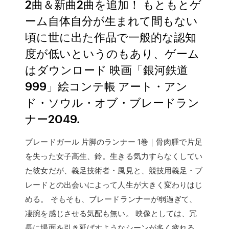
2曲＆新曲2曲を追加！ もともとゲ
ーム自体自分が生まれて間もない
頃に世に出た作品で一般的な認知
度が低いというのもあり、ゲーム
はダウンロード 映画「銀河鉄道
999」絵コンテ帳 アート・アン
ド・ソウル・オブ・ブレードラン
ナー2049.
ブレードガール 片脚のランナー 1巻｜骨肉腫で片足
を失った女子高生、鈴。生きる気力すらなくしてい
た彼女だが、義足技術者・風見と、競技用義足・ブ
レードとの出会いによって人生が大きく変わりはじ
める。 そもそも、ブレードランナーが弱過ぎて、
凄腕を感じさせる気配も無い。 映像としては、冗
長に場面を引き延ばすようなシーンが多く疲れる。