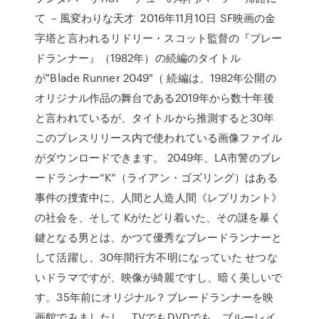
て －風変わりな天才 2016年11月10日 SF映画の金
字塔と言われるリドリー・スコット監督の『ブレー
ドランナー』（1982年）の続編のタイトル
が"Blade Runner 2049"（ 続編は、1982年公開の
オリジナル作品の舞台である2019年から数十年後
と言われているが、タイトルから推測すると30年
このプレスリリース内で使われている画像ファイル
がダウンロードできます。 2049年、LA市警のブレ
ードランナー“K”（ライアン・ゴズリング）はある
事件の捜査中に、人間と人造人間《レプリカント》
の社会を、そして Kがたどり着いた、その謎を暴く
鍵となる男とは、かつて優秀なブレードランナーと
して活躍し、30年間行方不明になっていた せつな
いドラマですが、映像が綺麗ですし、暗く美しいで
す。35年前にオリジナル？ブレードランナーを映
画館でみましたし、TVでもDVDでも、ブルーレイ