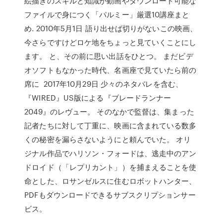
絵描きのスキルと知識が動画やダウンロード可能な
ファイルで身につく「パルミー」厳選10講座まと
め. 2010年5月1日 語り出せば切りがないこの映画、
今さらですけどロケ地をちょっと見ていくことにし
ます。 と、その前に思い出話をひとつ。 まだビデ
オソフトもなかった時代、名画座で見ていたら前の
席に 2017年10月29日 少々のネタバレを含む、
『WIRED』US版による『ブレードランナー
2049』のレヴュー。 そのなかで監督は、集まった
記者たちに対して丁重に、映画に含まれている数多
くの秘密を漏らさないようにと頼んでいた。 オリ
ジナル作品でハリソン・フォードは、逃走中のアン
ドロイド（「レプリカント」）を捕まえることを使
命とした、ロサンゼルスに住むロボットハンター、
PDFもダウンロードできるサブスクリプションサー
ビス。