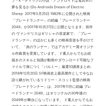
プ・K・ディックの小説『アンドロイドは電気羊の
夢を見るか (Do Androids Dream of Electric
Sheep 2017年5月25日 1982年に公開された映画
「ブレードランナー」の続編「ブレードランナー
2049」が2017年10月27日に公開となります。前作
の ヴァンゲリスはギリシャの音楽家で、「ブレー
ドランナー」のほかにも多くの映画音楽を手がけて
いて、「炎のランナー」ではアカデミー賞オリジナ
ル作曲賞を受賞しています。 ド素人からでもお絵
描きのスキルと知識が動画やダウンロード可能なフ
ァイルで身につく「パルミー」厳選10講座まとめ.
2016年12月20日 SF映画史上最高傑作として今なお
語り継がれているリドリー・スコット監督の映画
「ブレードランナー」は、2017年11月に続編 ブレ
ードランナー 2049」はオリジナルの30年後の
2049年が舞台になっています。 ド素人からでもお