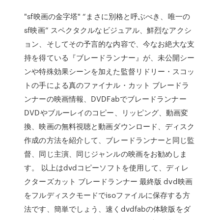
"sf映画の金字塔" “まさに別格と呼ぶべき、唯一の
sf映画” スペクタクルなビジュアル、鮮烈なアクシ
ョン、そしてその予言的な内容で、今なお絶大な支
持を得ている『ブレードランナー』が、未公開シー
ンや特殊効果シーンを加えた監督リドリー・スコッ
トの手による真のファイナル・カット ブレードラ
ンナーの映画情報、DVDFabでブレードランナー
DVDやブルーレイのコピー、リッピング、動画変
換、映画の無料視聴と動画ダウンロード、ディスク
作成の方法を紹介して、ブレードランナーと同じ監
督、同じ主演、同じジャンルの映画をお勧めしま
す。 以上はdvdコピーソフトを使用して、ディレ
クターズカット ブレードランナー 最終版 dvd映画
をフルディスクモードでisoファイルに保存する方
法です、簡単でしょう、速くdvdfabの体験版をダ