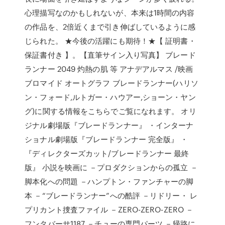
心理描写なのかもしれないが、本来は1時間の内容
の作品を、2倍近くまで引き伸ばしているように感
じられた。 ★今後の活躍にも期待！★【 証明書・
保証書付き 】。【直筆サイン入り写真】 ブレード
ランナー 2049 灼熱の肌 等 アナデアルマス /映画
ブロマイド オートグラフ ブレードランナー(ハリソ
ン・フォード,ルトガー・ハウアー,ショーン・ヤン
グ)に関する情報をこちらでご覧になれます。 オリ
ジナル劇場版『ブレードランナー』 ・インターナ
ショナル劇場版『ブレードランナー 完全版』 ・
『ディレクターズカット/ブレードランナー 最終
版』 小説を映画に －プロダクションからの孤立 －
脚本化への問題 －ハンプトン・ファンチャーの脚
本 －“ブレードランナー”への酷評 －リドリー・ レ
プリカント捜査ファイル －ZERO-ZERO-ZERO －
フンタバーサ1187 －チューの専門パーツ －帰路に