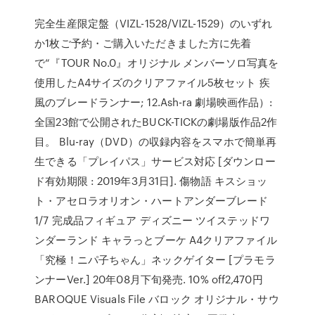
完全生産限定盤（VIZL-1528/VIZL-1529）のいずれ
か1枚ご予約・ご購入いただきました方に先着
で“『TOUR No.0』オリジナル メンバーソロ写真を
使用したA4サイズのクリアファイル5枚セット 疾
風のブレードランナー; 12.Ash-ra 劇場映画作品）:
全国23館で公開されたBUCK-TICKの劇場版作品2作
目。 Blu-ray（DVD）の収録内容をスマホで簡単再
生できる「プレイパス」サービス対応 [ダウンロー
ド有効期限 : 2019年3月31日]. 傷物語 キスショッ
ト・アセロラオリオン・ハートアンダーブレード
1/7 完成品フィギュア ディズニー ツイステッドワ
ンダーランド キャラっとブーケ A4クリアファイル
「究極！ニパ子ちゃん」ネックゲイター [プラモラ
ンナーVer.] 20年08月下旬発売. 10% off2,470円
BAROQUE Visuals File バロック オリジナル・サウ