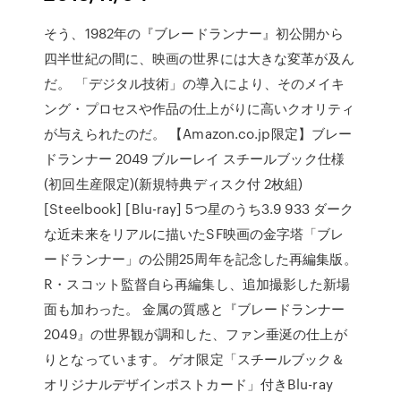
そう、1982年の『ブレードランナー』初公開から
四半世紀の間に、映画の世界には大きな変革が及ん
だ。 「デジタル技術」の導入により、そのメイキ
ング・プロセスや作品の仕上がりに高いクオリティ
が与えられたのだ。 【Amazon.co.jp限定】ブレー
ドランナー 2049 ブルーレイ スチールブック仕様
(初回生産限定)(新規特典ディスク付 2枚組)
[Steelbook] [Blu-ray] 5つ星のうち3.9 933 ダーク
な近未来をリアルに描いたSF映画の金字塔「ブレ
ードランナー」の公開25周年を記念した再編集版。
R・スコット監督自ら再編集し、追加撮影した新場
面も加わった。 金属の質感と『ブレードランナー
2049』の世界観が調和した、ファン垂涎の仕上が
りとなっています。 ゲオ限定「スチールブック＆
オリジナルデザインポストカード」付きBlu-ray